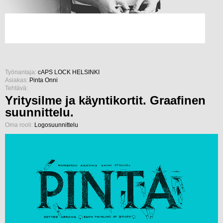
Työnantaja:
cAPS LOCK HELSINKI
Asiakas:
Pinta Onni
Tehtävä:
Yritysilme ja käyntikortit. Graafinen
suunnittelu.
Oma rooli:
Logosuunnittelu