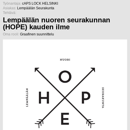
Työnantaja:
cAPS LOCK HELSINKI
Asiakas:
Lempäälän Seurakunta
Tehtävä:
Lempäälän nuoren seurakunnan
(HOPE) kauden ilme
Oma rooli:
Graafinen suunnittelu